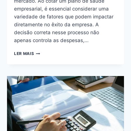
mercado. Ao cotar um plano de saúde
empresarial, é essencial considerar uma
variedade de fatores que podem impactar
diretamente no êxito da empresa. A
decisão correta nesse processo não
apenas controla as despesas,…
COTAÇÃO
LER MAIS
DE
PLANO
EMPRESARIAL:
O
QUE
LEVAR
EM
CONTA