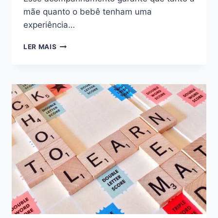
mãe quanto o bebê tenham uma
experiência…
QUANDO
LER MAIS
INICIAR
O
PRÉ-
NATAL
E
QUAIS
CONSULTAS
SÃO
IMPORTANTES?