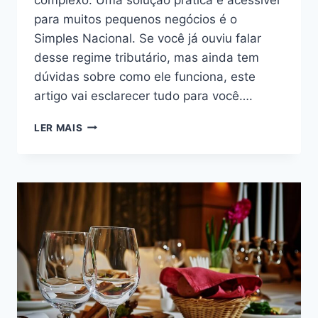
para muitos pequenos negócios é o
Simples Nacional. Se você já ouviu falar
desse regime tributário, mas ainda tem
dúvidas sobre como ele funciona, este
artigo vai esclarecer tudo para você….
O
LER MAIS
QUE
É
O
SIMPLES
NACIONAL?
ENTENDA
O
REGIME
TRIBUTÁRIO
SIMPLIFICADO