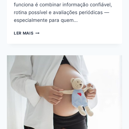
funciona é combinar informação confiável,
rotina possível e avaliações periódicas —
especialmente para quem…
GUIA
LER MAIS
PRÁTICO
DA
PELE
NO
RIO:
COMO
CUIDAR
MELHOR
E
ESCOLHER
COM
CRITÉRIO