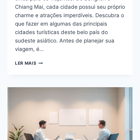
Chiang Mai, cada cidade possui seu próprio
charme e atrações imperdíveis. Descubra o
que fazer em algumas das principais
cidades turísticas deste belo país do
sudeste asiático. Antes de planejar sua
viagem, é…
CONHECENDO
LER MAIS
AS
MARAVILHAS
DA
TAILÂNDIA:
O
QUE
FAZER
EM
SUAS
PRINCIPAIS
CIDADES