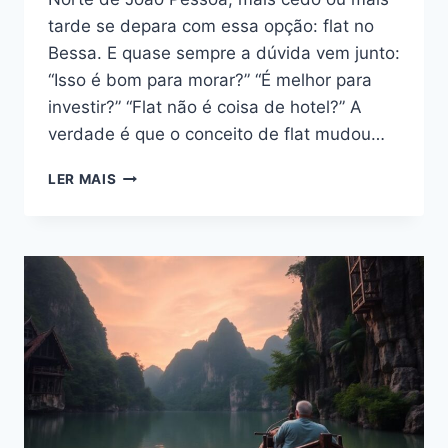
tarde se depara com essa opção: flat no
Bessa. E quase sempre a dúvida vem junto:
“Isso é bom para morar?” “É melhor para
investir?” “Flat não é coisa de hotel?” A
verdade é que o conceito de flat mudou…
FLAT
LER MAIS
NO
BESSA:
VALE
A
PENA
MORAR
OU
INVESTIR
NESSE
TIPO
DE
IMÓVEL
EM