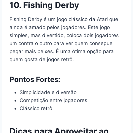
10.
Fishing Derby
Fishing Derby é um jogo clássico da Atari que
ainda é amado pelos jogadores. Este jogo
simples, mas divertido, coloca dois jogadores
um contra o outro para ver quem consegue
pegar mais peixes. É uma ótima opção para
quem gosta de jogos retrô.
Pontos Fortes:
Simplicidade e diversão
Competição entre jogadores
Clássico retrô
Dicas para Aproveitar ao