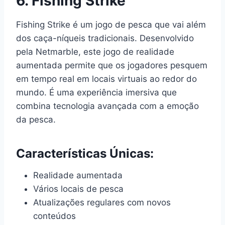
6.
Fishing Strike
Fishing Strike é um jogo de pesca que vai além
dos caça-níqueis tradicionais. Desenvolvido
pela Netmarble, este jogo de realidade
aumentada permite que os jogadores pesquem
em tempo real em locais virtuais ao redor do
mundo. É uma experiência imersiva que
combina tecnologia avançada com a emoção
da pesca.
Características Únicas:
Realidade aumentada
Vários locais de pesca
Atualizações regulares com novos
conteúdos