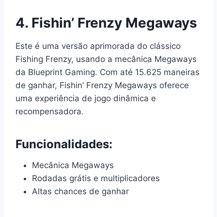
4.
Fishin’ Frenzy Megaways
Este é uma versão aprimorada do clássico
Fishing Frenzy, usando a mecânica Megaways
da Blueprint Gaming. Com até 15.625 maneiras
de ganhar, Fishin’ Frenzy Megaways oferece
uma experiência de jogo dinâmica e
recompensadora.
Funcionalidades:
Mecânica Megaways
Rodadas grátis e multiplicadores
Altas chances de ganhar