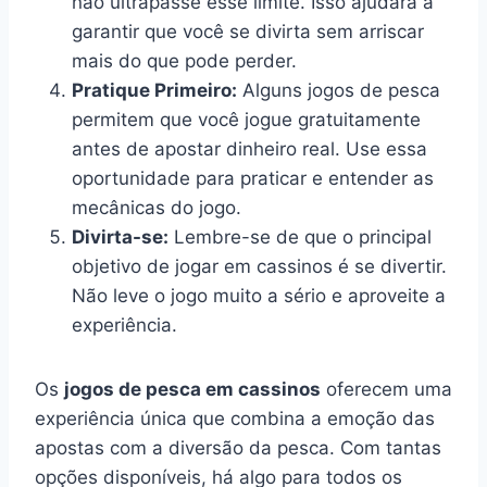
não ultrapasse esse limite. Isso ajudará a
garantir que você se divirta sem arriscar
mais do que pode perder.
Pratique Primeiro:
Alguns jogos de pesca
permitem que você jogue gratuitamente
antes de apostar dinheiro real. Use essa
oportunidade para praticar e entender as
mecânicas do jogo.
Divirta-se:
Lembre-se de que o principal
objetivo de jogar em cassinos é se divertir.
Não leve o jogo muito a sério e aproveite a
experiência.
Os
jogos de pesca em cassinos
oferecem uma
experiência única que combina a emoção das
apostas com a diversão da pesca. Com tantas
opções disponíveis, há algo para todos os