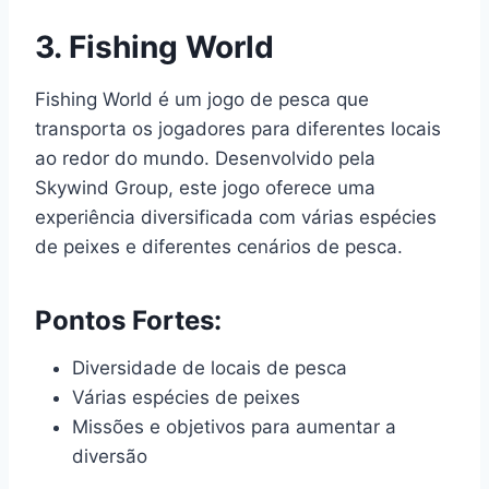
3.
Fishing World
Fishing World é um jogo de pesca que
transporta os jogadores para diferentes locais
ao redor do mundo. Desenvolvido pela
Skywind Group, este jogo oferece uma
experiência diversificada com várias espécies
de peixes e diferentes cenários de pesca.
Pontos Fortes:
Diversidade de locais de pesca
Várias espécies de peixes
Missões e objetivos para aumentar a
diversão