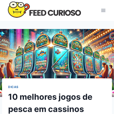
Pular
para
o
Conteúdo
DICAS
10 melhores jogos de
pesca em cassinos