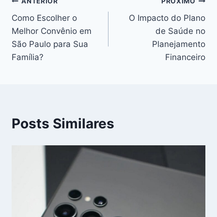
Navegação
ANTERIOR
PRÓXIMO
Como Escolher o
O Impacto do Plano
de
Melhor Convênio em
de Saúde no
Post
São Paulo para Sua
Planejamento
Família?
Financeiro
Posts Similares