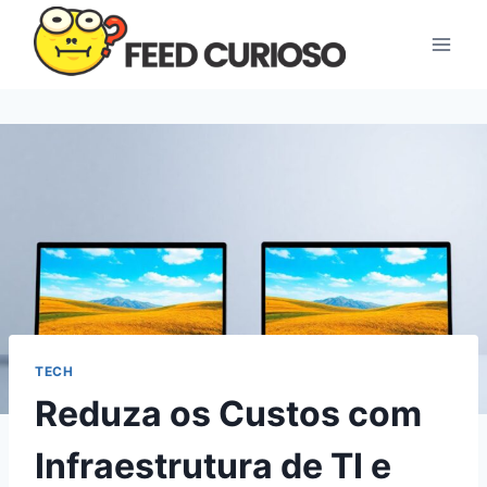
Pular
para
o
Conteúdo
TECH
Reduza os Custos com
Infraestrutura de TI e