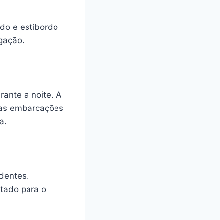
do e estibordo
egação.
ante a noite. A
ras embarcações
a.
identes.
tado para o