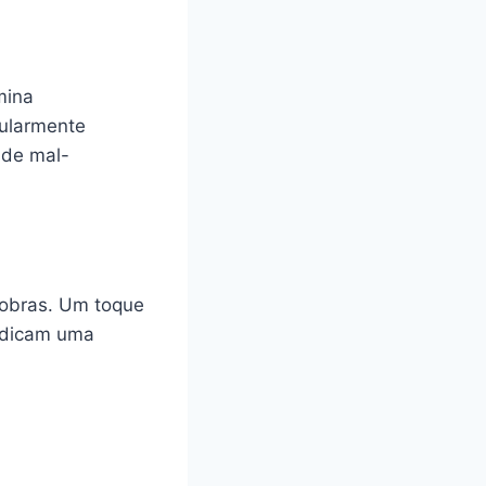
mina
cularmente
nde mal-
nobras. Um toque
ndicam uma