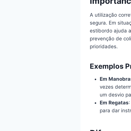
Importânc
A utilização corr
segura. Em situa
estibordo ajuda a
prevenção de col
prioridades.
Exemplos P
Em Manobra
vezes determ
um desvio pa
Em Regatas
para dar ins