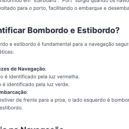
ransformou em “starboard”. “Port” surgiu quando os nav
voltado para o porto, facilitando o embarque e desemb
tificar Bombordo e Estibordo?
ordo e estibordo é fundamental para a navegação segur
ticas:
uzes de Navegação
:
 é identificado pela luz vermelha.
 é identificado pela luz verde.
Embarcação
:
stiver de frente para a proa, o lado esquerdo é bombo
 estibordo.