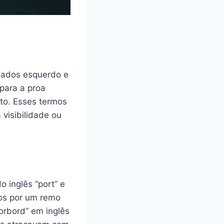
 lados esquerdo e
para a proa
ito. Esses termos
visibilidade ou
 inglês “port” e
dos por um remo
orbord” em inglês