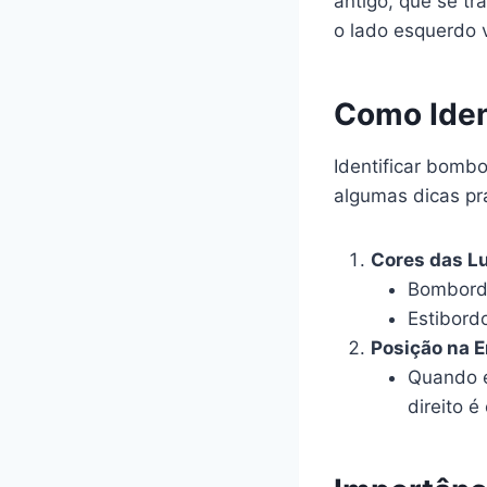
antigo, que se t
o lado esquerdo 
Como Iden
Identificar bomb
algumas dicas prá
Cores das L
Bombordo
Estibordo
Posição na 
Quando e
direito é