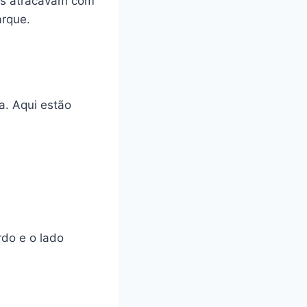
ios atracavam com
arque.
a. Aqui estão
rdo e o lado