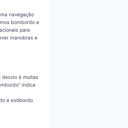
r uma navegação
termos bombordo e
acionais para
rever manobras e
 desvio é muitas
ombordo” indica
do e estibordo