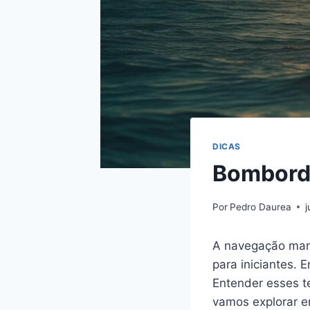
DICAS
Bombordo
Por
Pedro Daurea
j
A navegação marí
para iniciantes. 
Entender esses t
vamos explorar e