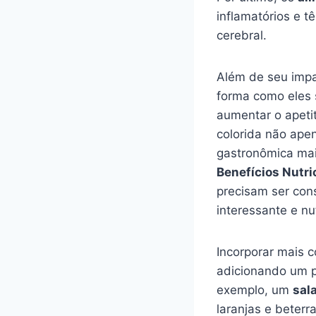
inflamatórios e t
cerebral.
Além de seu impa
forma como eles 
aumentar o apeti
colorida não ape
gastronômica mai
Benefícios Nutri
precisam ser con
interessante e nut
Incorporar mais c
adicionando um po
exemplo, um
sal
laranjas e beter