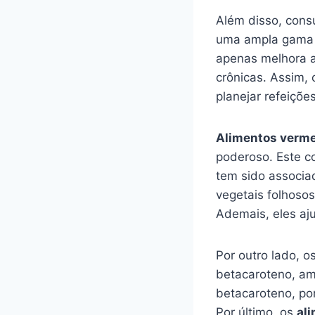
Além disso, cons
uma ampla gama d
apenas melhora a
crônicas. Assim, 
planejar refeições
Alimentos verm
poderoso. Este c
tem sido associa
vegetais folhosos
Ademais, eles aj
Por outro lado, o
betacaroteno, am
betacaroteno, por
Por último, os
al