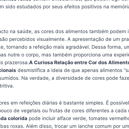
êm sido estudados por seus efeitos positivos na memóri
cto na saúde, as cores dos alimentos também podem in
são percebidos visualmente. A apresentação de um pra
te, tornando a refeição mais agradável. Dessa forma, 
nas nutre o corpo, mas também proporciona uma experi
s prazerosa.
A Curiosa Relação entre Cor dos Aliment
cionais
desmistifica a ideia de que apenas alimentos “
sumidos. Na verdade, a diversidade de cores pode faze
ritiva.
ores em refeições diárias é bastante simples. É possív
uco de vegetais ou frutas de cores diferentes a cada r
ada colorida
pode incluir alface verde, tomates vermelh
rabas roxas. Além disso, trocar um lanche comum por u