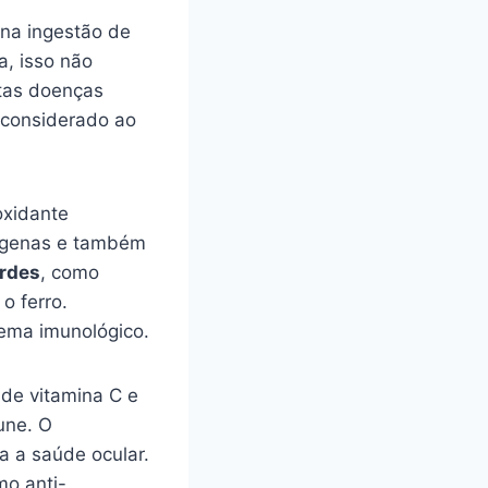
 na ingestão de
, isso não
tas doenças
r considerado ao
oxidante
rígenas e também
erdes
, como
o ferro.
tema imunológico.
de vitamina C e
une. O
a a saúde ocular.
mo anti-