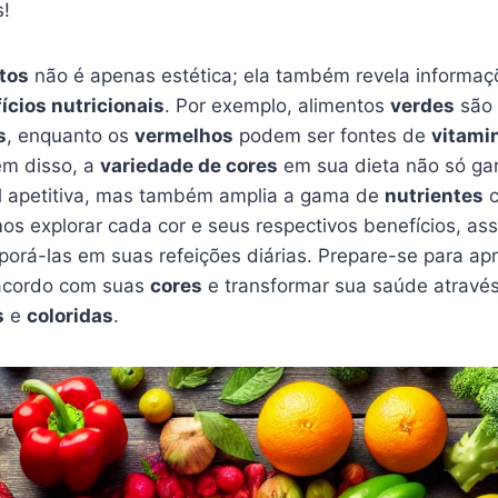
s!
tos
não é apenas estética; ela também revela informaç
ícios nutricionais
. Por exemplo, alimentos
verdes
são 
s
, enquanto os
vermelhos
podem ser fontes de
vitami
lém disso, a
variedade de cores
em sua dieta não só ga
al apetitiva, mas também amplia a gama de
nutrientes
c
os explorar cada cor e seus respectivos benefícios, as
porá-las em suas refeições diárias. Prepare-se para ap
 acordo com suas
cores
e transformar sua saúde atravé
s
e
coloridas
.