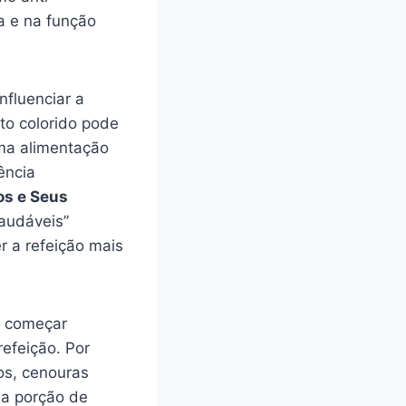
a e na função
fluenciar a
to colorido pode
uma alimentação
ência
os e Seus
saudáveis”
r a refeição mais
el começar
efeição. Por
os, cenouras
ma porção de