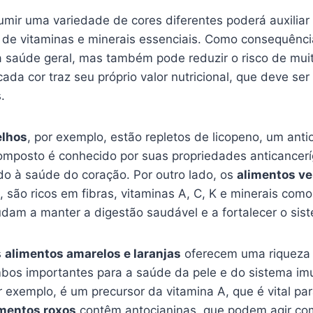
umir uma variedade de cores diferentes poderá auxiliar
e vitaminas e minerais essenciais. Como consequência
 saúde geral, mas também pode reduzir o risco de mui
cada cor traz seu próprio valor nutricional, que deve se
.
elhos
, por exemplo, estão repletos de licopeno, um anti
omposto é conhecido por suas propriedades anticance
do à saúde do coração. Por outro lado, os
alimentos v
, são ricos em fibras, vitaminas A, C, K e minerais como 
udam a manter a digestão saudável e a fortalecer o sis
s
alimentos amarelos e laranjas
oferecem uma riqueza 
bos importantes para a saúde da pele e do sistema im
 exemplo, é um precursor da vitamina A, que é vital par
imentos roxos
contêm antocianinas, que podem agir co